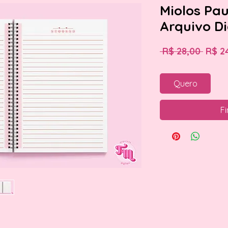
Miolos Pa
Arquivo Di
Preç
 R$ 28,00 
R$ 2
norm
Quero
Fi