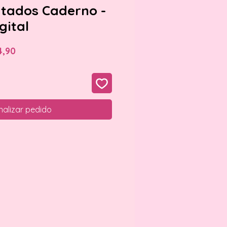
utados Caderno -
gital
o
Preço
4,90
al
promocional
nalizar pedido