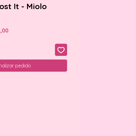
st It - Miolo
Preço
0,00
l
promocional
nalizar pedido