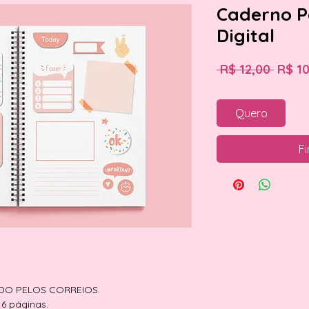
Caderno Po
Digital
Preço
 R$ 12,00 
R$ 1
norma
Quero
Fi
ADO PELOS CORREIOS.
6 páginas.