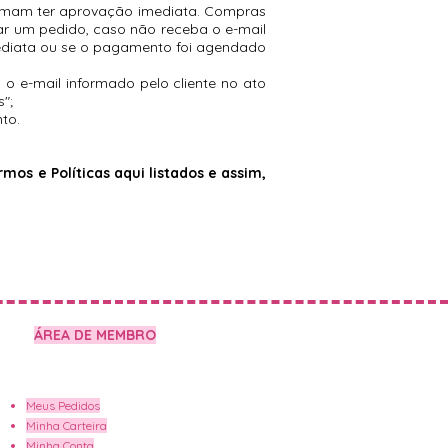
tumam ter aprovação imediata. Compras
ar um pedido, caso não receba o e-mail
mediata ou se o pagamento foi agendado
 o e-mail informado pelo cliente no ato
";
to.
mos e Políticas aqui listados e assim,
ÁREA DE MEMBRO
Meus Pedidos
Minha Carteira
Minha Conta