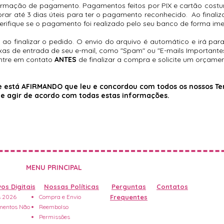
firmação de pagamento. Pagamentos feitos por PIX e cartão cos
ar até 3 dias úteis para ter o pagamento reconhecido. Ao finaliz
verifique se o pagamento foi realizado pelo seu banco de forma i
o finalizar o pedido. O envio do arquivo é automático e irá para
as de entrada de seu e-mail, como "Spam" ou "E-mails Importantes
entre em contato
ANTES
de finalizar a compra e solicite um orçamen
nte está AFIRMANDO que leu e concordou com todos os nossos Ter
de agir de acordo com todas estas informações.
MENU PRINCIPAL
os Digitais
Nossas Políticas
Perguntas
Contatos
 2026
Compra e Envio
Frequentes
entos Não
Reembolso
Permissões