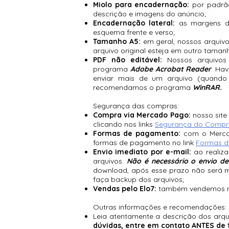
Miolo para encadernação:
p
or padrã
descrição e imagens do anúncio;
Encadernação lateral:
as margens de
esquema frente e verso;
Tamanho A5:
em geral, nossos arquiv
arquivo original esteja em outro taman
PDF não editável:
Nossos arquivos
programa
Adobe Acrobat Reader
. Ha
enviar mais de um arquivo (quando há
recomendamos o programa
WinRAR.
Segurança das compras:
Compra via Mercado Pago:
nosso site
clicando nos links
Segurança do Compr
Formas de pagamento:
com o Mercad
formas de pagamento no link
Formas d
Envio imediato por e-mail:
ao realiza
arquivos.
Não é necessário o envio 
download, após esse prazo não será ma
faça backup dos arquivos;
Vendas pelo Elo7:
também vendemos noss
Outras informações e recomendações:
Leia atentamente a descrição dos arq
dúvidas, entre em contato ANTES de f