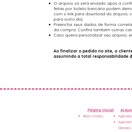
O arquivo só será enviado após a con
feitas por boleto bancário podem demor
com o link para download do arquivo, 
para outro dia;
Preencha seus dados de forma correta a
da compra. Confira também outras caix
Caso queira personalizar seu arquivo, 
Ao finalizar o pedido no site, o clie
assumindo a total responsabilidade 
Página Inicial
Arquiv
Boas Vindas
Agendas
Agendam
Datodos