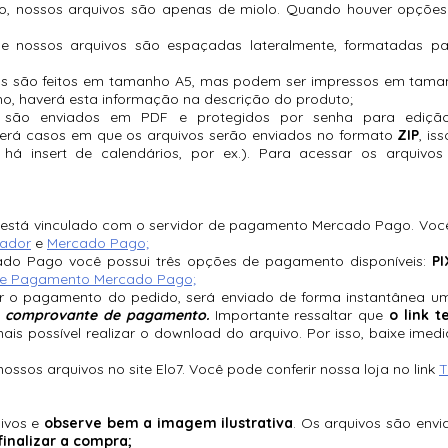
o, nossos arquivos são apenas de miolo. Quando houver opções 
 nossos arquivos são espaçadas lateralmente, formatadas pa
os são feitos em tamanho A5, mas podem ser impressos em taman
ho, haverá esta informação na descrição do produto;
 são enviados em PDF e protegidos por senha para ediçã
verá casos em que os arquivos serão enviados no formato
ZIP
, is
 insert de calendários, por ex.). Para acessar os arquivos s
 está vinculado com o servidor de pagamento Mercado Pago. Você 
ador
e
Mercado Pago;
o Pago você possui três opções de pagamento disponíveis:
PI
e Pagamento Mercado Pago;
r o pagamento do pedido, será enviado de forma instantânea u
de comprovante de pagamento.
Importante ressaltar que
o link 
is possível realizar o download do arquivo. Por isso, baixe imed
os arquivos no site Elo7. Você pode conferir nossa loja no link
T
uivos e
observe bem a imagem ilustrativa
. Os arquivos são env
inalizar a compra;