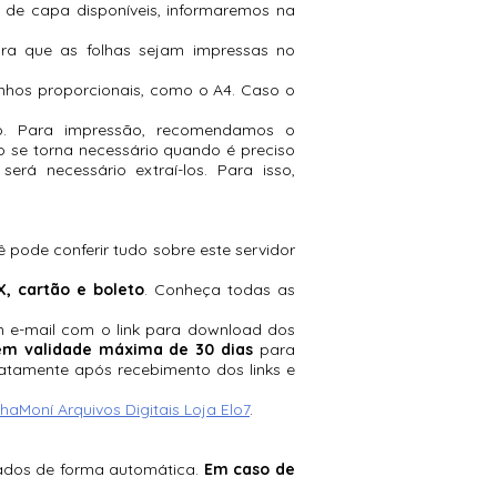
de capa disponíveis, informaremos na
ra que as folhas sejam impressas no
hos proporcionais, como o A4. Caso o
o. Para impressão, recomendamos o
so se torna necessário quando é preciso
erá necessário extraí-los. Para isso,
pode conferir tudo sobre este servidor
X, cartão e boleto
. Conheça todas as
m e-mail com o link para download dos
tem validade máxima de 30 dias
para
iatamente após recebimento dos links e
haMoní Arquivos Digitais Loja Elo7
.
iados de forma automática.
Em caso de