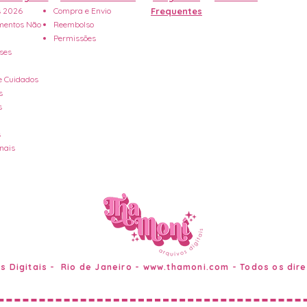
 2026
Compra e Envio
Frequentes
entos Não
Reembolso
Permissões
ses
e Cuidados
s
s
s
onais
s Digitais - Rio de Janeiro -
www.thamoni.com
- Todos os dir