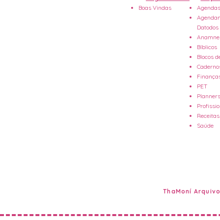
Boas Vindas
Agendas
Agendam
Datodos
Anamne
Bíblicos
Blocos d
Caderno
Finança
PET
Planner
Profissi
Receitas
Saúde
ThaMoní Arquivo