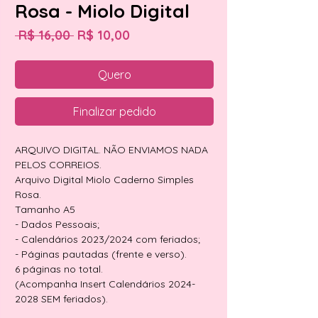
Rosa - Miolo Digital
Preço
Preço
 R$ 16,00 
R$ 10,00
normal
promocional
Quero
Finalizar pedido
ARQUIVO DIGITAL. NÃO ENVIAMOS NADA
PELOS CORREIOS.
Arquivo Digital Miolo Caderno Simples
Rosa.
Tamanho A5
- Dados Pessoais;
- Calendários 2023/2024 com feriados;
- Páginas pautadas (frente e verso).
6 páginas no total.
(Acompanha Insert Calendários 2024-
2028 SEM feriados).