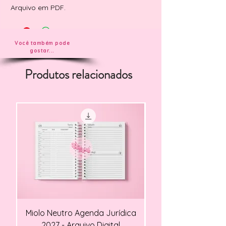
Arquivo em PDF.
Você também pode
gostar...
Produtos relacionados
Miolo Neutro Agenda Jurídica
Miolo Agendamento Cl
2027 - Arquivo Digital