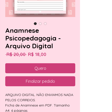
Anamnese
Psicopedagogia -
Arquivo Digital
Preço
Preço
 R$ 20,00 
R$ 18,00
normal
promocional
Quero
Finalizar pedido
ARQUIVO DIGITAL. NÃO ENVIAMOS NADA
PELOS CORREIOS.
Ficha de Anamnese em PDF. Tamanho
A4. 6 páginas.