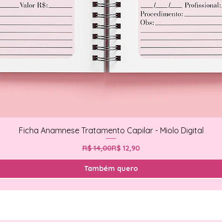
Ficha Anamnese Tratamento Capilar - Miolo Digital
Preço normal
Preço promocional
R$ 14,00
R$ 12,90
Também quero
Novidades