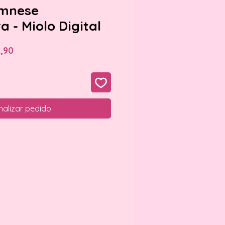
amnese
 - Miolo Digital
o
Preço
,90
al
promocional
nalizar pedido