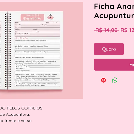
Ficha An
Acupuntura
Preç
 R$ 14,00 
R$ 12
norm
Quero
Fi
ADO PELOS CORREIOS.
 de Acupuntura.
frente e verso.