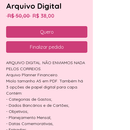
Arquivo Digital
Preço
Preço
 R$ 50,00 
R$ 38,00
normal
promocional
Quero
Finalizar pedido
ARQUIVO DIGITAL. NÃO ENVIAMOS NADA
PELOS CORREIOS.
Arquivo Planner Financeiro.
Miolo tamanho A5 em PDF. Também há
3 opções de papel digital para capa.
Contém:
- Categorias de Gastos;
- Dados Bancários e de Cartões;
- Objetivos;
- Planejamento Mensal;
- Datas Comemorativas,
- Entradas;