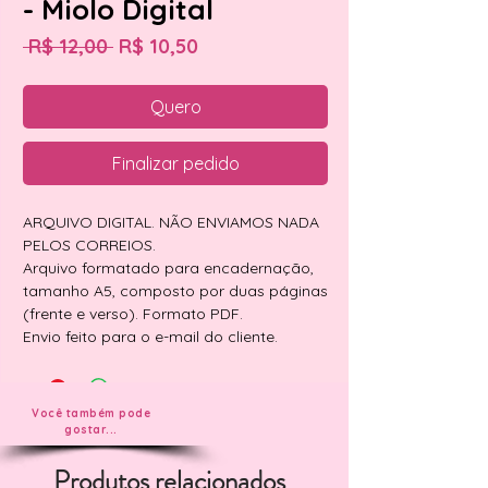
- Miolo Digital
Preço
Preço
 R$ 12,00 
R$ 10,50
normal
promocional
Quero
Finalizar pedido
ARQUIVO DIGITAL. NÃO ENVIAMOS NADA
PELOS CORREIOS.
Arquivo formatado para encadernação,
tamanho A5, composto por duas páginas
(frente e verso). Formato PDF.
Envio feito para o e-mail do cliente.
Você também pode
gostar...
Produtos relacionados