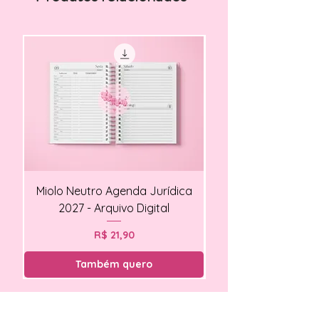
Miolo Neutro Agenda Jurídica
Miolo Agendamento Cl
2027 - Arquivo Digital
Preço
R$ 21,90
Também quero
Novidades