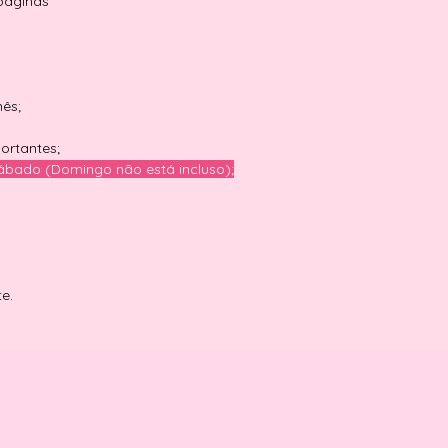
páginas
mês;
ortantes;
ábado (Domingo não está incluso);
te.
Você também pode gostar...