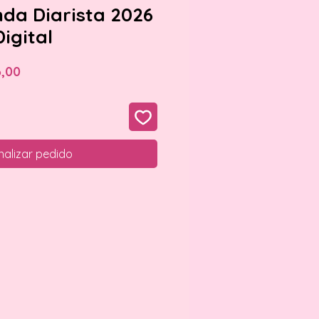
nda Diarista 2026
Digital
o
Preço
6,00
al
promocional
nalizar pedido