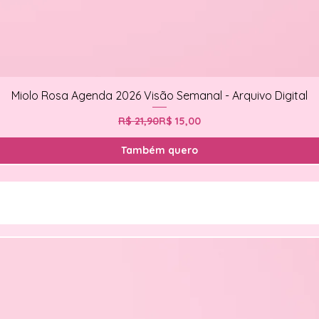
Miolo Rosa Agenda 2026 Visão Semanal - Arquivo Digital
Preço normal
Preço promocional
R$ 21,90
R$ 15,00
Também quero
Novidades