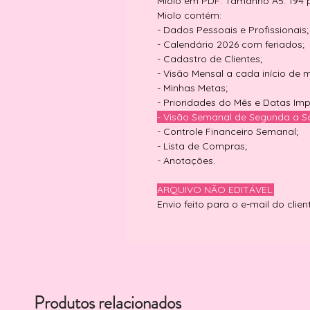
Miolo em PDF. Tamanho A5. 194 
Miolo contém:
- Dados Pessoais e Profissionais;
- Calendário 2026 com feriados;
- Cadastro de Clientes;
- Visão Mensal a cada início de 
- Minhas Metas;
- Prioridades do Mês e Datas Imp
- Visão Semanal de Segunda a S
- Controle Financeiro Semanal;
- Lista de Compras;
- Anotações.
ARQUIVO NÃO EDITÁVEL.
Envio feito para o e-mail do clien
Produtos relacionados