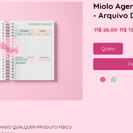
Miolo Age
- Arquivo 
Preç
 R$ 26,00 
R$ 1
norm
Quero
Fi
NVIADO QUALQUER PRODUTO FÍSICO.