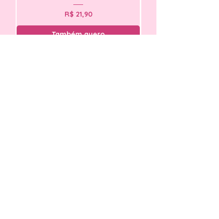
Preço
R$ 21,90
Também quero
Novidades
Miolo Neutro Agenda Jurídica 2027
Miolo Agendamento 
- Arquivo Digital