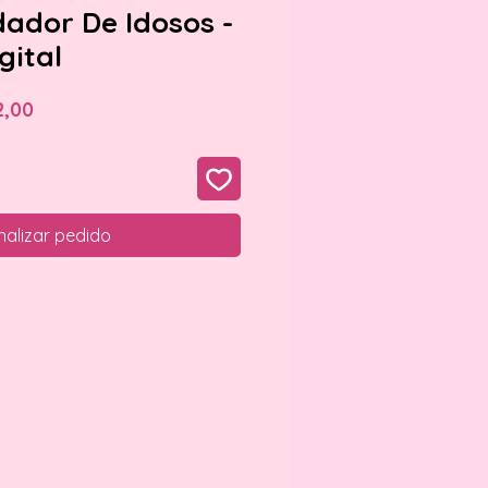
dador De Idosos -
gital
o
Preço
2,00
al
promocional
nalizar pedido