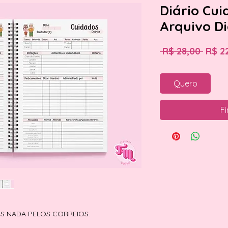
Diário Cui
Arquivo Di
Preç
 R$ 28,00 
R$ 2
norm
Quero
Fi
OS NADA PELOS CORREIOS.