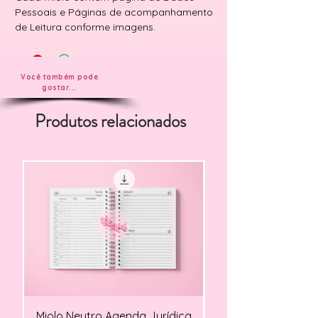
Pessoais e Páginas de acompanhamento
de Leitura conforme imagens.
Você também pode
gostar...
Produtos relacionados
Miolo Neutro Agenda Jurídica
Miolo Agendamento Cl