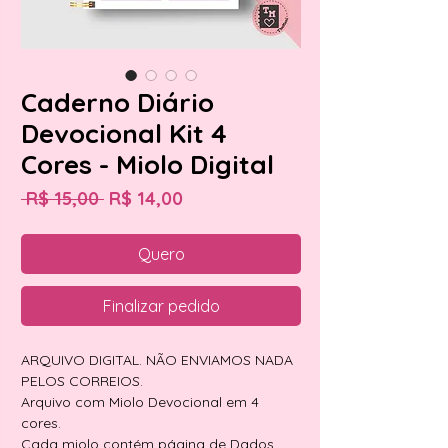
Caderno Diário
Devocional Kit 4
Cores - Miolo Digital
Preço
Preço
 R$ 15,00 
R$ 14,00
normal
promocional
Quero
Finalizar pedido
ARQUIVO DIGITAL. NÃO ENVIAMOS NADA
PELOS CORREIOS.
Arquivo com Miolo Devocional em 4
cores.
Cada miolo contém página de Dados