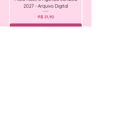
2027 - Arquivo Digital
Preço
R$ 21,90
Também quero
Novidades