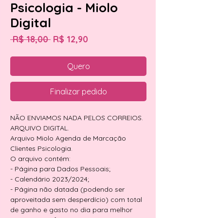
Psicologia - Miolo
Digital
Preço
Preço
 R$ 18,00 
R$ 12,90
normal
promocional
Quero
Finalizar pedido
NÃO ENVIAMOS NADA PELOS CORREIOS.
ARQUIVO DIGITAL.
Arquivo Miolo Agenda de Marcação
Clientes Psicologia.
O arquivo contém:
- Página para Dados Pessoais;
- Calendário 2023/2024;
- Página não datada (podendo ser
aproveitada sem desperdício) com total
de ganho e gasto no dia para melhor