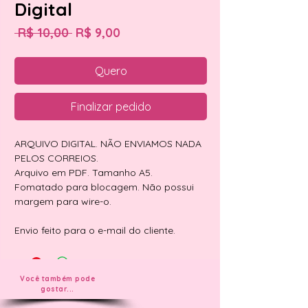
Digital
Preço
Preço
 R$ 10,00 
R$ 9,00
normal
promocional
Quero
Finalizar pedido
ARQUIVO DIGITAL. NÃO ENVIAMOS NADA
PELOS CORREIOS.
Arquivo em PDF. Tamanho A5.
Fomatado para blocagem. Não possui
margem para wire-o.
Envio feito para o e-mail do cliente.
Você também pode
gostar...