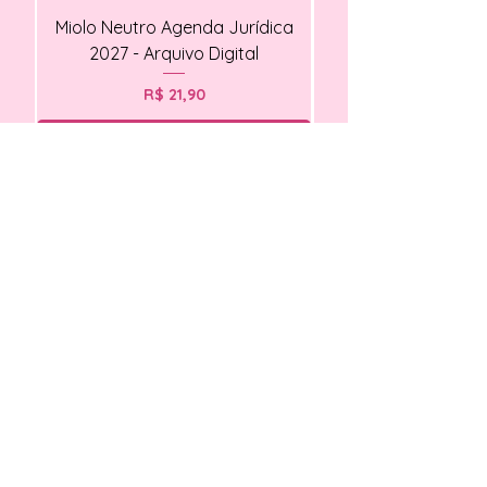
Miolo Neutro Agenda Jurídica
Miolo Agendamento Cl
2027 - Arquivo Digital
Preço
R$ 21,90
Também quero
Novidades