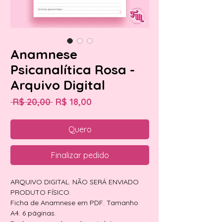
Anamnese
Psicanalítica Rosa -
Arquivo Digital
Preço
Preço
 R$ 20,00 
R$ 18,00
normal
promocional
Quero
Finalizar pedido
ARQUIVO DIGITAL. NÃO SERÁ ENVIADO
PRODUTO FÍSICO.
Ficha de Anamnese em PDF. Tamanho
A4. 6 páginas.