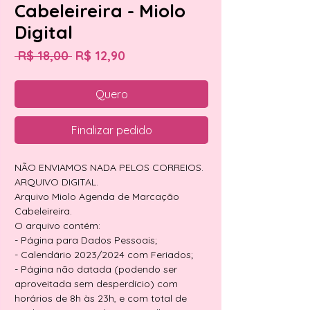
Cabeleireira - Miolo
Digital
Preço
Preço
 R$ 18,00 
R$ 12,90
normal
promocional
Quero
Finalizar pedido
NÃO ENVIAMOS NADA PELOS CORREIOS.
ARQUIVO DIGITAL.
Arquivo Miolo Agenda de Marcação
Cabeleireira.
O arquivo contém:
- Página para Dados Pessoais;
- Calendário 2023/2024 com Feriados;
- Página não datada (podendo ser
aproveitada sem desperdício) com
horários de 8h às 23h, e com total de