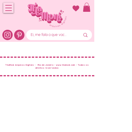
ThaMoní Arquivos Digitais - Rio de Janeiro -
www.thamoni.com
- Todos os
direitos reservados